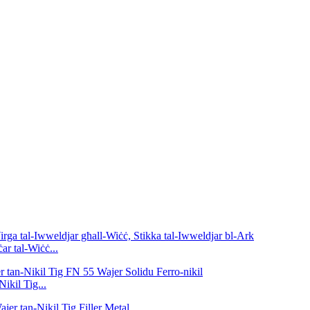
ar tal-Wiċċ...
ikil Tig...