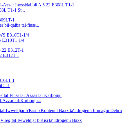
08L T1-1 St...
 bil-qalba tal-fluss...
WS E310T1-1/4
.22 E312T-1
16LT-1
-Azzar tal-Karbonju...