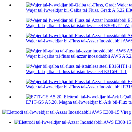
Wajer tal-Iwweldjar bil-Qalba tal-Fluss, Grad: A 5.22 E3
Wajer bil-qalba tal-fluss tal-istainless steel E309LT-1 Wajer
Wajer tal-Iwweldjar bil-Fluss tal-Azzar Inossidabbli A
Wajer bil-qalba tal-fluss tal-azzar inossidabbli AWS A5
Wajer bil-qalba tal-fluss tal-istainless steel E316HT1-1
Wajer tal-Iwweldjar bil-Fluss tal-Azzar Inossidabbli E3
E71T-GS A5.20, Magna tal-Iwweldjar bl-Ark bil-Flux tal