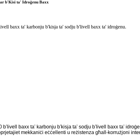
ar b'Kisi ta' Idroġenu Baxx
ll baxx ta' karbonju b'kisja ta' sodju b'livell baxx ta' idroġenu.
ivell baxx ta' karbonju b'kisja ta' sodju b'livell baxx ta' idroġenu
oprjetajiet mekkaniċi eċċellenti u reżistenza għall-korrużjoni inte