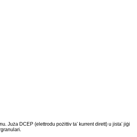
. Juża DCEP (elettrodu pożittiv ta' kurrent dirett) u jista' jiġi
rgranulari.