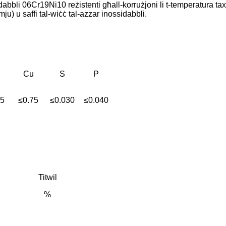
sidabbli 06Cr19Ni10 reżistenti għall-korrużjoni li t-temperatura 
mju) u saffi tal-wiċċ tal-azzar inossidabbli.
Cu
S
P
75
≤0.75
≤0.030
≤0.040
Titwil
%