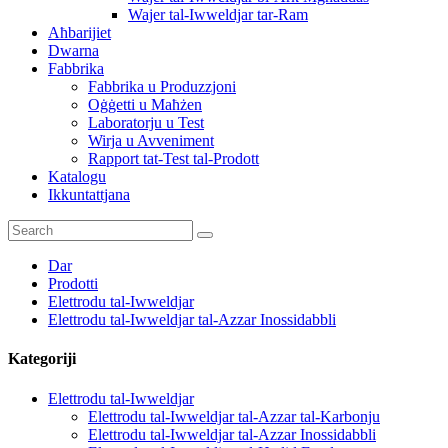
Wajer tal-Iwweldjar tar-Ram
Aħbarijiet
Dwarna
Fabbrika
Fabbrika u Produzzjoni
Oġġetti u Maħżen
Laboratorju u Test
Wirja u Avveniment
Rapport tat-Test tal-Prodott
Katalogu
Ikkuntattjana
Dar
Prodotti
Elettrodu tal-Iwweldjar
Elettrodu tal-Iwweldjar tal-Azzar Inossidabbli
Kategoriji
Elettrodu tal-Iwweldjar
Elettrodu tal-Iwweldjar tal-Azzar tal-Karbonju
Elettrodu tal-Iwweldjar tal-Azzar Inossidabbli