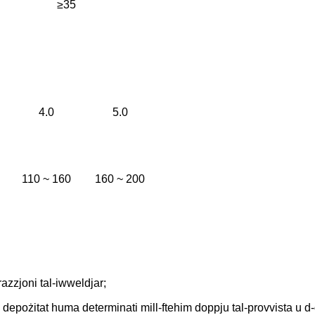
≥35
4.0
5.0
110 ~ 160
160 ~ 200
azzjoni tal-iwweldjar;
tall depożitat huma determinati mill-ftehim doppju tal-provvista u