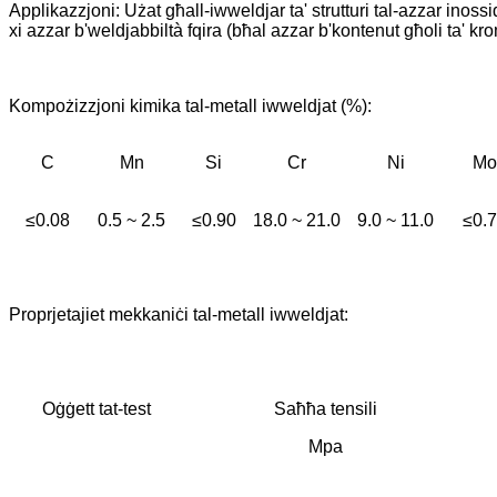
Applikazzjoni: Użat għall-iwweldjar ta' strutturi tal-azzar inos
xi azzar b'weldjabbiltà fqira (bħal azzar b'kontenut għoli ta' kro
Kompożizzjoni kimika tal-metall iwweldjat (%):
C
Mn
Si
Cr
Ni
Mo
≤0.08
0.5 ~ 2.5
≤0.90
18.0 ~ 21.0
9.0 ~ 11.0
≤0.
Proprjetajiet mekkaniċi tal-metall iwweldjat:
Oġġett tat-test
Saħħa tensili
Mpa