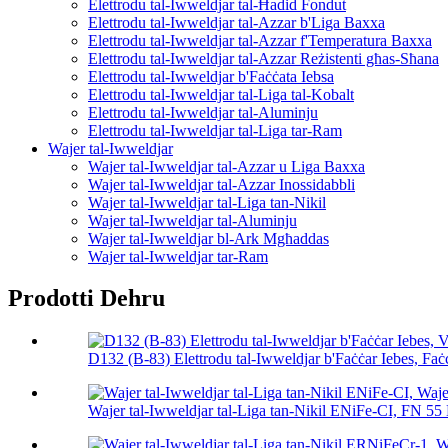
Elettrodu tal-Iwweldjar tal-Ħadid Fondut
Elettrodu tal-Iwweldjar tal-Azzar b'Liga Baxxa
Elettrodu tal-Iwweldjar tal-Azzar f'Temperatura Baxxa
Elettrodu tal-Iwweldjar tal-Azzar Reżistenti għas-Sħana
Elettrodu tal-Iwweldjar b'Faċċata Iebsa
Elettrodu tal-Iwweldjar tal-Liga tal-Kobalt
Elettrodu tal-Iwweldjar tal-Aluminju
Elettrodu tal-Iwweldjar tal-Liga tar-Ram
Wajer tal-Iwweldjar
Wajer tal-Iwweldjar tal-Azzar u Liga Baxxa
Wajer tal-Iwweldjar tal-Azzar Inossidabbli
Wajer tal-Iwweldjar tal-Liga tan-Nikil
Wajer tal-Iwweldjar tal-Aluminju
Wajer tal-Iwweldjar bl-Ark Mgħaddas
Wajer tal-Iwweldjar tar-Ram
Prodotti Dehru
D132 (B-83) Elettrodu tal-Iwweldjar b'Faċċar Iebes, Faċċ
Wajer tal-Iwweldjar tal-Liga tan-Nikil ENiFe-CI, FN 55 N