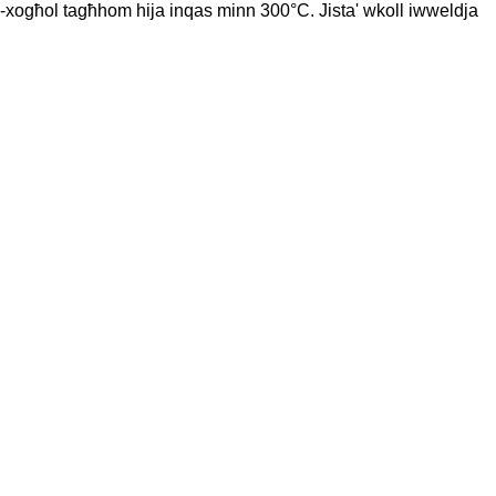
tax-xogħol tagħhom hija inqas minn 300°C. Jista' wkoll iwweldja