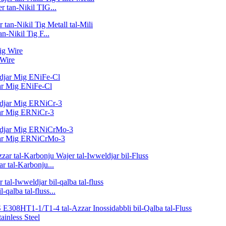
r tan-Nikil TIG...
n-Nikil Tig F...
 Wire
jar Mig ENiFe-Cl
djar Mig ERNiCr-3
ldjar Mig ERNiCrMo-3
r tal-Karbonju...
lba tal-fluss...
ainless Steel