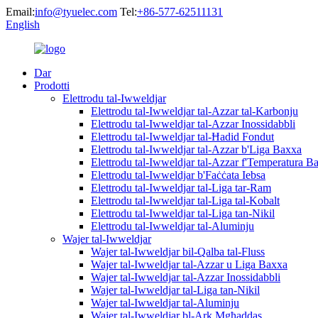
Email:
info@tyuelec.com
Tel:
+86-577-62511131
English
Dar
Prodotti
Elettrodu tal-Iwweldjar
Elettrodu tal-Iwweldjar tal-Azzar tal-Karbonju
Elettrodu tal-Iwweldjar tal-Azzar Inossidabbli
Elettrodu tal-Iwweldjar tal-Ħadid Fondut
Elettrodu tal-Iwweldjar tal-Azzar b'Liga Baxxa
Elettrodu tal-Iwweldjar tal-Azzar f'Temperatura B
Elettrodu tal-Iwweldjar b'Faċċata Iebsa
Elettrodu tal-Iwweldjar tal-Liga tar-Ram
Elettrodu tal-Iwweldjar tal-Liga tal-Kobalt
Elettrodu tal-Iwweldjar tal-Liga tan-Nikil
Elettrodu tal-Iwweldjar tal-Aluminju
Wajer tal-Iwweldjar
Wajer tal-Iwweldjar bil-Qalba tal-Fluss
Wajer tal-Iwweldjar tal-Azzar u Liga Baxxa
Wajer tal-Iwweldjar tal-Azzar Inossidabbli
Wajer tal-Iwweldjar tal-Liga tan-Nikil
Wajer tal-Iwweldjar tal-Aluminju
Wajer tal-Iwweldjar bl-Ark Mgħaddas