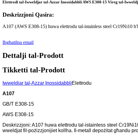
Elettrodi tal-Iwweldjar tal-Azzar Inossidabbli AWS E308-15 Vireg tal-Iwweldj
Deskrizzjoni Qasira:
A107 (AWS E308-15) huwa elettrodu tal-istainless steel Cr19Ni10 b'live
Ibgħatilna email
Dettalji tal-Prodott
Tikketti tal-Prodott
Iwweldjar tal-Azzar Inossidabbli
Elettrodu
A107
GB/T E308-15
AWS E308-15
Deskrizzjoni: A107 huwa elettrodu tal-istainless steel Cr19Ni10 b'l
wweldjat fil-pożizzjonijiet kollha. Il-metall depożitat għandu pr