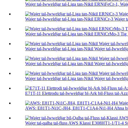
Wajer tal-Iwweldjar tal-Liga tan-Nikil ERNiFeCr-1, Waje
Wajer tal-Iwweldjar tal-Liga tan-Nikil ERNiCr-3 Wajer ta
Wajer tal-Iwweldjar tal-Liga tan-Nikil ERNiCrMo-3 Tig
Wajer tal-Iwweldjar tal-Liga tan-Nikil Wajer tal-Iwweld
Wajer tal-Iwweldjar tal-Liga tan-Nikil Wajer tal-Iwwel
Wajer tal-Iwweldjar tal-Liga tan-Nikil Wajer tal-Iwwe
E71T-11 Elettrodu tal-Iwweldjar bl-Ark bil-Fluss tal-Azza
AWS: E81T1-Ni1C-JH4, E81T1-C1A4-Ni1-H4 Aħna bil-qa
Wajer tal-qalba tal-fluss AWS Klassi E308HT1-1/T1-4 St