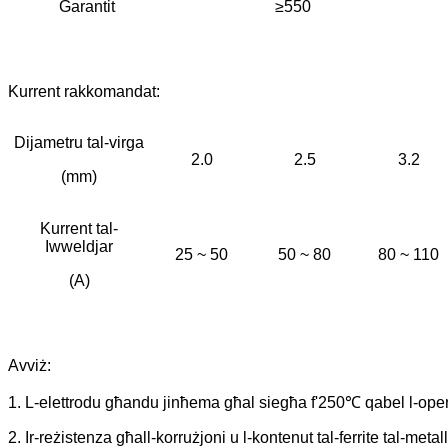
Garantit
≥550
Kurrent rakkomandat:
Dijametru tal-virga
2.0
2.5
3.2
(mm)
Kurrent tal-
Iwweldjar
25 ~ 50
50 ~ 80
80 ~ 110
(A)
Avviż:
1. L-elettrodu għandu jinħema għal siegħa f'250℃ qabel l-oper
2. Ir-reżistenza għall-korrużjoni u l-kontenut tal-ferrite tal-me