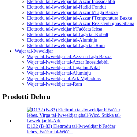
Elettrodu tal-Iwweldjar tal-Azzar Inossidabbli
Elettrodu tal-Iwweldjar tal-Ħadid Fondut
Elettrodu tal-Iwweldjar tal-Azzar b'Liga Baxxa
Elettrodu tal-Iwweldjar tal-Azzar f'Temperatura Baxxa
Elettrodu tal-Iwweldjar tal-Azzar Reżistenti għas-Sħana
Elettrodu tal-Iwweldjar b'Faċċata Iebsa
Elettrodu tal-Iwweldjar tal-Liga tal-Kobalt
Elettrodu tal-Iwweldjar tal-Aluminju
Elettrodu tal-Iwweldjar tal-Liga tar-Ram
Wajer tal-Iwweldjar
Wajer tal-Iwweldjar tal-Azzar u Liga Baxxa
Wajer tal-Iwweldjar tal-Azzar Inossidabbli
Wajer tal-Iwweldjar tal-Liga tan-Nikil
Wajer tal-Iwweldjar tal-Aluminju
Wajer tal-Iwweldjar bl-Ark Mgħaddas
Wajer tal-Iwweldjar tar-Ram
Prodotti Dehru
D132 (B-83) Elettrodu tal-Iwweldjar b'Faċċar
Iebes, Faċċar tal-Wiċċ...