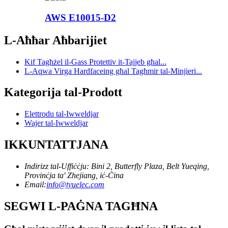
AWS E10015-D2
L-Aħħar Aħbarijiet
Kif Tagħżel il-Gass Protettiv it-Tajjeb għal...
L-Aqwa Virga Hardfaceing għal Tagħmir tal-Minjieri...
Kategorija tal-Prodott
Elettrodu tal-Iwweldjar
Wajer tal-Iwweldjar
IKKUNTATTJANA
Indirizz tal-Uffiċċju: Bini 2, Butterfly Plaza, Belt Yueqing,
Provinċja ta' Zhejiang, iċ-Ċina
Email:
info@tyuelec.com
SEGWI L-PAĠNA TAGĦNA