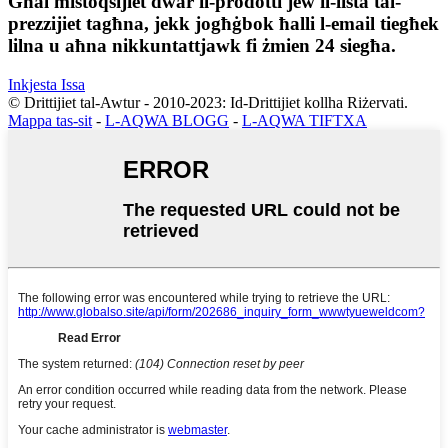
Għal mistoqsijiet dwar il-prodotti jew il-lista tal-
prezzijiet tagħna, jekk jogħġbok ħalli l-email tiegħek
lilna u aħna nikkuntattjawk fi żmien 24 siegħa.
Inkjesta Issa
© Drittijiet tal-Awtur - 2010-2023: Id-Drittijiet kollha Riżervati.
Mappa tas-sit
-
L-AQWA BLOGG
-
L-AQWA TIFTXA