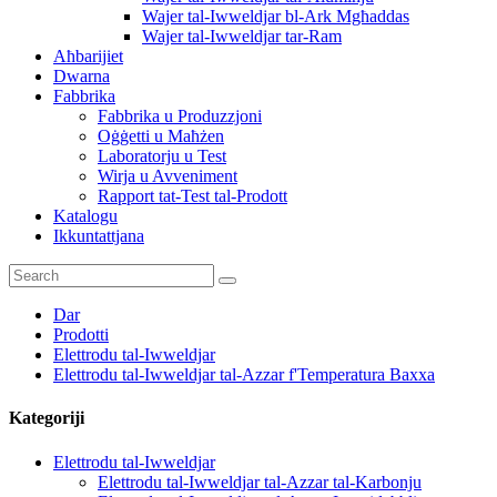
Wajer tal-Iwweldjar bl-Ark Mgħaddas
Wajer tal-Iwweldjar tar-Ram
Aħbarijiet
Dwarna
Fabbrika
Fabbrika u Produzzjoni
Oġġetti u Maħżen
Laboratorju u Test
Wirja u Avveniment
Rapport tat-Test tal-Prodott
Katalogu
Ikkuntattjana
Dar
Prodotti
Elettrodu tal-Iwweldjar
Elettrodu tal-Iwweldjar tal-Azzar f'Temperatura Baxxa
Kategoriji
Elettrodu tal-Iwweldjar
Elettrodu tal-Iwweldjar tal-Azzar tal-Karbonju