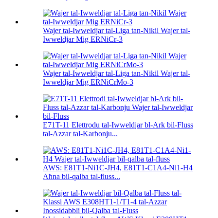
Wajer tal-Iwweldjar tal-Liga tan-Nikil Wajer tal-
Iwweldjar Mig ERNiCr-3
Wajer tal-Iwweldjar tal-Liga tan-Nikil Wajer tal-
Iwweldjar Mig ERNiCrMo-3
E71T-11 Elettrodu tal-Iwweldjar bl-Ark bil-Fluss
tal-Azzar tal-Karbonju...
AWS: E81T1-Ni1C-JH4, E81T1-C1A4-Ni1-H4
Aħna bil-qalba tal-fluss...