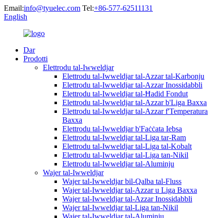
Email:
info@tyuelec.com
Tel:
+86-577-62511131
English
Dar
Prodotti
Elettrodu tal-Iwweldjar
Elettrodu tal-Iwweldjar tal-Azzar tal-Karbonju
Elettrodu tal-Iwweldjar tal-Azzar Inossidabbli
Elettrodu tal-Iwweldjar tal-Ħadid Fondut
Elettrodu tal-Iwweldjar tal-Azzar b'Liga Baxxa
Elettrodu tal-Iwweldjar tal-Azzar f'Temperatura
Baxxa
Elettrodu tal-Iwweldjar b'Faċċata Iebsa
Elettrodu tal-Iwweldjar tal-Liga tar-Ram
Elettrodu tal-Iwweldjar tal-Liga tal-Kobalt
Elettrodu tal-Iwweldjar tal-Liga tan-Nikil
Elettrodu tal-Iwweldjar tal-Aluminju
Wajer tal-Iwweldjar
Wajer tal-Iwweldjar bil-Qalba tal-Fluss
Wajer tal-Iwweldjar tal-Azzar u Liga Baxxa
Wajer tal-Iwweldjar tal-Azzar Inossidabbli
Wajer tal-Iwweldjar tal-Liga tan-Nikil
Wajer tal-Iwweldjar tal-Aluminju